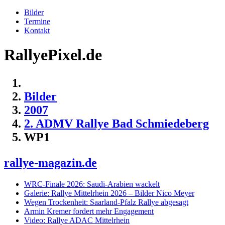
Bilder
Termine
Kontakt
RallyePixel.de
Bilder
2007
2. ADMV Rallye Bad Schmiedeberg
WP1
rallye-magazin.de
WRC-Finale 2026: Saudi-Arabien wackelt
Galerie: Rallye Mittelrhein 2026 – Bilder Nico Meyer
Wegen Trockenheit: Saarland-Pfalz Rallye abgesagt
Armin Kremer fordert mehr Engagement
Video: Rallye ADAC Mittelrhein