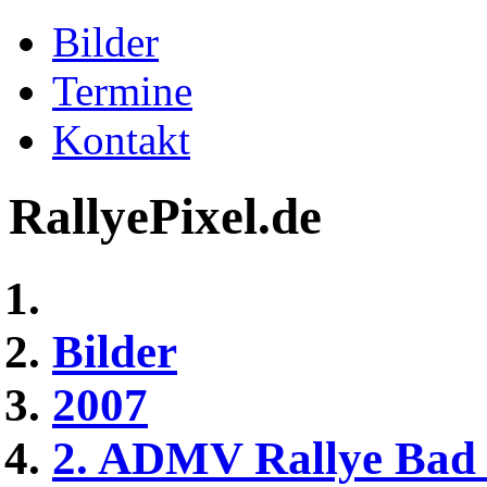
Bilder
Termine
Kontakt
RallyePixel.de
Bilder
2007
2. ADMV Rallye Bad