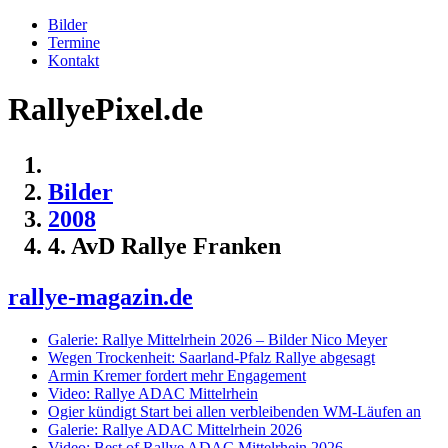
Bilder
Termine
Kontakt
RallyePixel.de
Bilder
2008
4. AvD Rallye Franken
rallye-magazin.de
Galerie: Rallye Mittelrhein 2026 – Bilder Nico Meyer
Wegen Trockenheit: Saarland-Pfalz Rallye abgesagt
Armin Kremer fordert mehr Engagement
Video: Rallye ADAC Mittelrhein
Ogier kündigt Start bei allen verbleibenden WM-Läufen an
Galerie: Rallye ADAC Mittelrhein 2026
Video: Best of Rallye ADAC Mittelrhein 2026