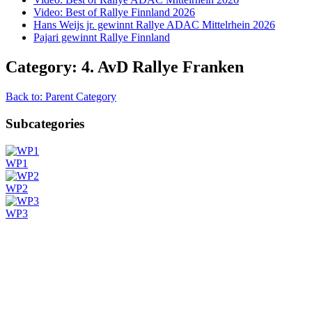
Video: Best of Rallye Finnland 2026
Hans Weijs jr. gewinnt Rallye ADAC Mittelrhein 2026
Pajari gewinnt Rallye Finnland
Category: 4. AvD Rallye Franken
Back to: Parent Category
Subcategories
WP1
WP2
WP3