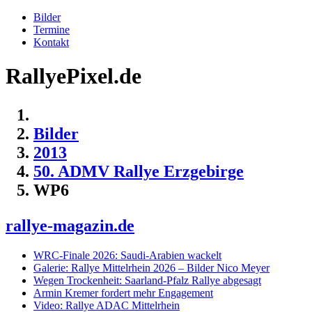
Bilder
Termine
Kontakt
RallyePixel.de
Bilder
2013
50. ADMV Rallye Erzgebirge
WP6
rallye-magazin.de
WRC-Finale 2026: Saudi-Arabien wackelt
Galerie: Rallye Mittelrhein 2026 – Bilder Nico Meyer
Wegen Trockenheit: Saarland-Pfalz Rallye abgesagt
Armin Kremer fordert mehr Engagement
Video: Rallye ADAC Mittelrhein