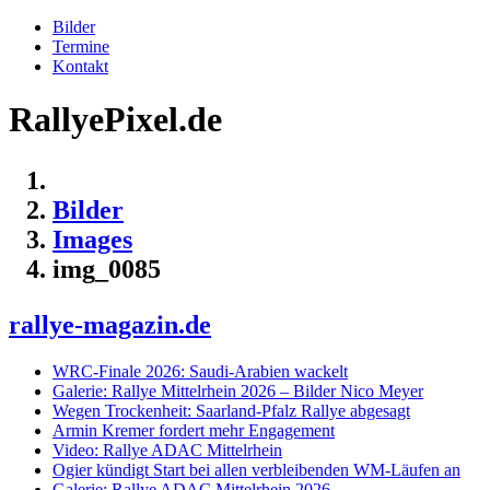
Bilder
Termine
Kontakt
RallyePixel.de
Bilder
Images
img_0085
rallye-magazin.de
WRC-Finale 2026: Saudi-Arabien wackelt
Galerie: Rallye Mittelrhein 2026 – Bilder Nico Meyer
Wegen Trockenheit: Saarland-Pfalz Rallye abgesagt
Armin Kremer fordert mehr Engagement
Video: Rallye ADAC Mittelrhein
Ogier kündigt Start bei allen verbleibenden WM-Läufen an
Galerie: Rallye ADAC Mittelrhein 2026