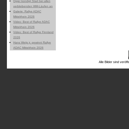
Ogier kündigt Start bei allen
verbleibenden WM-Läufen an
Galerie: Rallye ADAC
Mittelrhein 2026
Video: Best of Rallye ADAC
Mittelrhein 2026
Video: Best of Rallye Finnland
2026
Hans Weijs jr. gewinnt Rallye
ADAC Mittelrhein 2026
Alle Bilder sind veröff