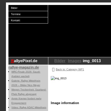
Bilder
Termine
Kontakt
RallyePixel.de
Bilder
Images
img_0013
rallye-magazin.de
Back to: Category WP1
WRC-Finale 2026: Saudi-
Arabien wackelt
Galerie: Rallye Mittelrhein
2026 – Bilder Nico Meyer
Wegen Trockenheit: Saarland-
Pfalz Rallye abgesagt
Armin Kremer fordert mehr
Image information
Engagement
Video: Rallye ADAC Mittelrhein